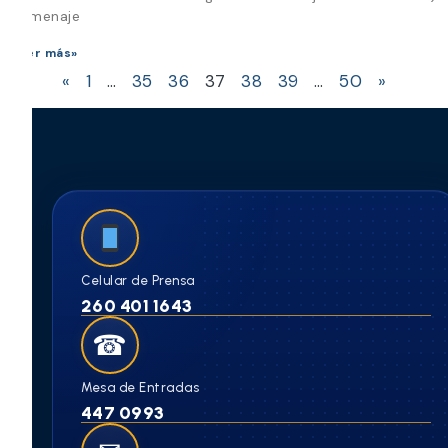
Homenaje
Leer más»
«
1
…
35
36
37
38
39
…
50
»
Celular de Prensa
260 401 1643
☎
Mesa de Entradas
447 0993