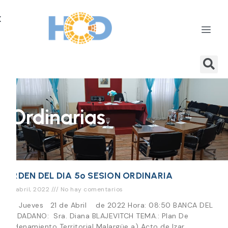
X
Ordinarias
ORDEN DEL DIA 5º SESION ORDINARIA
20 abril, 2022
No hay comentarios
Día Jueves 21 de Abril de 2022 Hora: 08:50 BANCA DEL
CIUDADANO: Sra. Diana BLAJEVITCH TEMA.: Plan De
Ordenamiento Territorial Malargüe a) Acto de Izar