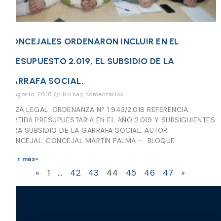
CONCEJALES ORDENARON INCLUIR EN EL
PRESUPUESTO 2.019, EL SUBSIDIO DE LA
GARRAFA SOCIAL.
27 agosto, 2018
No hay comentarios
PIEZA LEGAL: ORDENANZA Nº 1.943/2.018 REFERENCIA:
PARTIDA PRESUPUESTARIA EN EL AÑO 2.019 Y SUBSIGUIENTES
PARA SUBSIDIO DE LA GARRAFA SOCIAL. AUTOR
CONCEJAL: CONCEJAL MARTÍN PALMA – BLOQUE
Leer más»
«
1
…
42
43
44
45
46
47
»