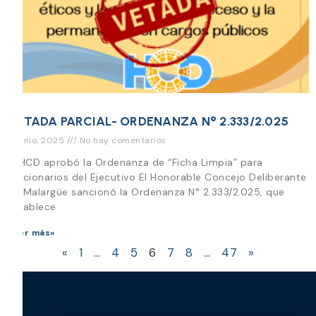
VETADA PARCIAL- ORDENANZA N° 2.333/2.025
11 junio, 2025
No hay comentarios
El HCD aprobó la Ordenanza de “Ficha Limpia” para
funcionarios del Ejecutivo El Honorable Concejo Deliberante
de Malargüe sancionó la Ordenanza N° 2.333/2.025, que
establece
Leer más»
«
1
…
4
5
6
7
8
…
47
»