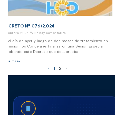
DECRETO N° 076/2.024
16 febrero, 2024
No hay comentarios
En el día de ayer y luego de dos meses de tratamiento en
Comisión los Concejales finalizaron una Sesión Especial
aprobando este Decreto que desaprueba
Leer más»
«
1
2
»